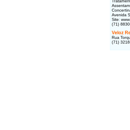
Tratament
Assentame
Concertin
Avenida S
Site: www
(71) 883
Veloz R
Rua Torqu
(71) 321