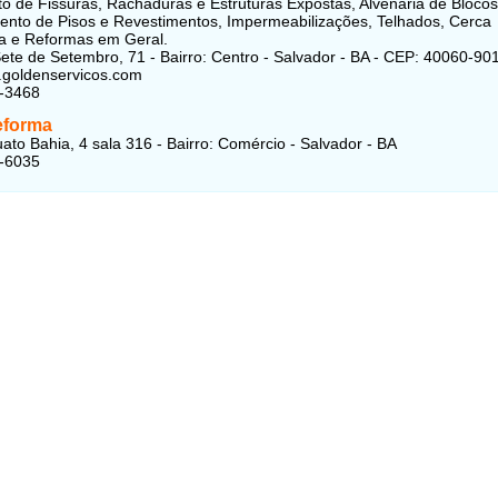
o de Fissuras, Rachaduras e Estruturas Expostas, Alvenaria de Blocos
nto de Pisos e Revestimentos, Impermeabilizações, Telhados, Cerca
a e Reformas em Geral.
ete de Setembro, 71 - Bairro: Centro - Salvador - BA - CEP: 40060-90
.goldenservicos.com
0-3468
eforma
ato Bahia, 4 sala 316 - Bairro: Comércio - Salvador - BA
8-6035