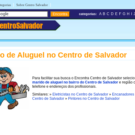
|
|
tegorias
Sobre Centro Salvador
A
B
C
D
E
F
G
H
I
categorias:
entroSalvador
o de Aluguel no Centro de Salvador
Para facilitar sua busca o Encontra Centro de Salvador seleci
marido de aluguel no bairro do Centro de Salvador
e região 
telefone e endereços dos profissionais.
Similares: »
Eletricistas no Centro de Salvador
»
Encanadores
Centro de Salvador
»
Pintores no Centro de Salvador