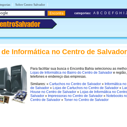
|
|
tegorias
Sobre Centro Salvador
A
B
C
D
E
F
G
H
I
categorias:
entroSalvador
 de Informática no Centro de Salvador
Para facilitar sua busca o Encontra Bahia selecionou as melho
Lojas de Informática no Bairro do Centro de Salvador
e região
telefones e endereço das empresas.
Similares: »
Cartuchos no Centro de Salvador
»
Informática no
de Salvador
»
Lojas de Cartuchos no Centro de Salvador
»
La
House no Centro de Salvador
»
Lojas de Informática no Centr
Salvador
»
Impressoras no Centro de Salvador
»
Notebooks n
Centro de Salvador
»
Toner no Centro de Salvador