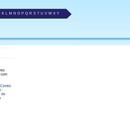
J
K
L
M
N
O
P
Q
R
S
T
U
V
W
X
Y
res
, com
 Centro
n
o de
o