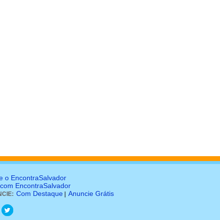
e o EncontraSalvador
 com EncontraSalvador
Com Destaque
Anuncie Grátis
CIE:
|