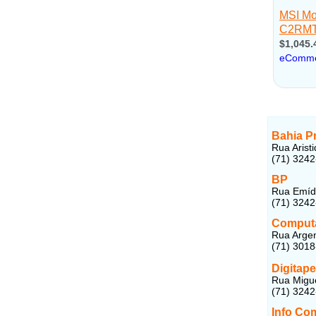
Bahia Pr
Rua Aristi
(71) 324
BP
Rua Emídi
(71) 324
Computa
Rua Argen
(71) 301
Digitape
Rua Migue
(71) 324
Info Co